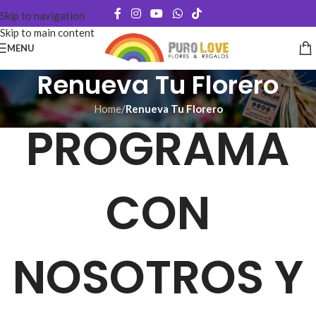
Skip to navigation
Skip to main content
MENU
Renueva Tu Florero
Home
/
Renueva Tu Florero
PROGRAMA
CON
NOSOTROS Y