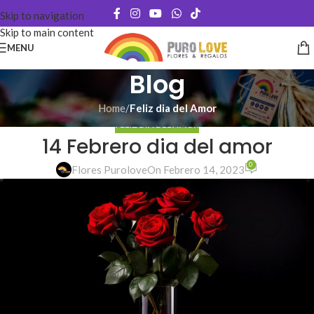
Skip to navigation
Skip to main content
MENU
Blog
Home
/
Feliz dia del Amor
FELIZ DIA DEL AMOR
14 Febrero dia del amor
0
Flores Purolove
On Febrero 14, 2023