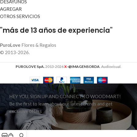
DESAYUNOS
AGREGAR
OTROS SERVICIOS
"más de 13 años de experiencia"
PuroLove
Flores & Regalos
© 2013-2026.
PUROLOVE SpA.
2013-2026
X
-@IMAGENSORDA
. Audiovisual.
HEY YOU, SIGN UP AND CONNECT TO WOODMART!
Be the first to learn about our latest trends and get
exclusive offers